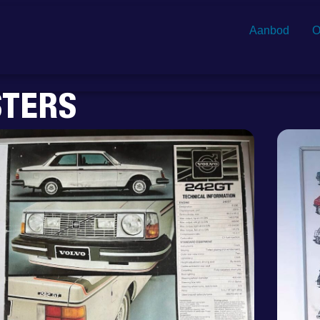
Aanbod
O
STERS