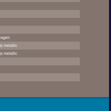
wagen
js metallic
js metallic