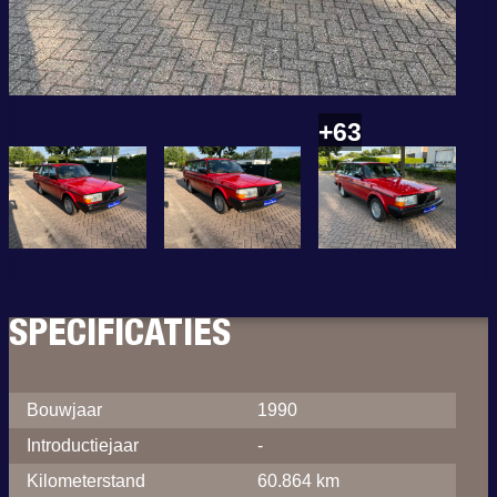
+63
SPECIFICATIES
Bouwjaar
1990
Introductiejaar
-
Kilometerstand
60.864 km