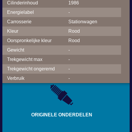
Cilinderinhoud
1986
Energielabel
-
Carrosserie
Stationwagen
Kleur
Rood
Oorspronkelijke kleur
Rood
Gewicht
-
Trekgewicht max
-
Trekgewicht ongeremd
-
Verbruik
-
ORIGINELE ONDERDELEN