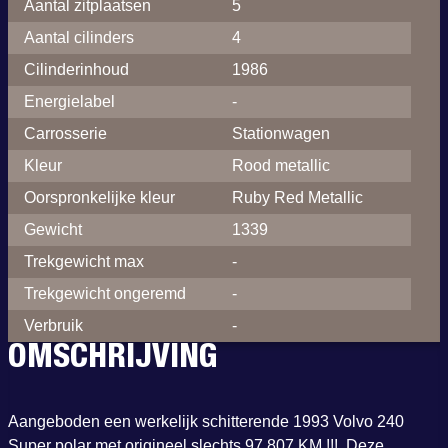
Aantal zitplaatsen
5
Aantal cilinders
4
Cilinderinhoud
1986
Energielabel
-
Carrosserie
Stationwagen
Kleur
Rood metallic
Oorspronkelijke kleur
Ruby Red Metallic
Gewicht
1339
Trekgewicht max
-
Trekgewicht ongeremd
-
Verbruik
-
OMSCHRIJVING
Aangeboden een werkelijk schitterende 1993 Volvo 240
Super polar met origineel slechts 97.807 KM !!!. Deze