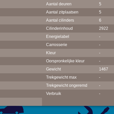
Aantal deuren
5
Aantal zitplaatsen
5
Aantal cilinders
6
Cilinderinhoud
2922
Energielabel
-
Carrosserie
-
Kleur
-
Oorspronkelijke kleur
-
Gewicht
1467
Trekgewicht max
-
Trekgewicht ongeremd
-
Verbruik
-