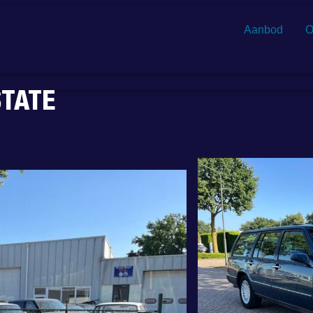
Aanbod
O
STATE