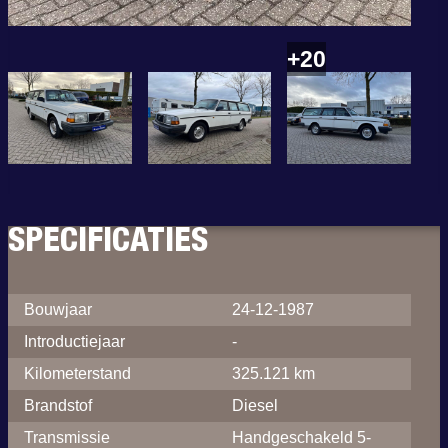
+20
SPECIFICATIES
Bouwjaar
24-12-1987
Introductiejaar
-
Kilometerstand
325.121 km
Brandstof
Diesel
Transmissie
Handgeschakeld 5-