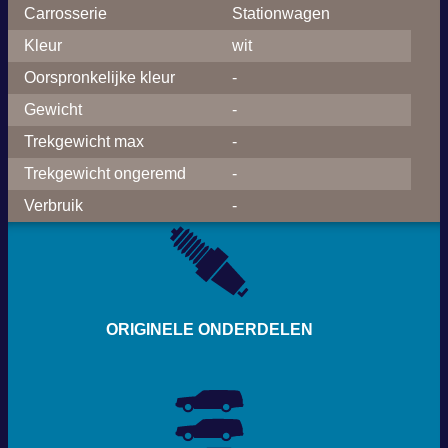
Carrosserie
Stationwagen
Kleur
wit
Oorspronkelijke kleur
-
Gewicht
-
Trekgewicht max
-
Trekgewicht ongeremd
-
Verbruik
-
ORIGINELE ONDERDELEN