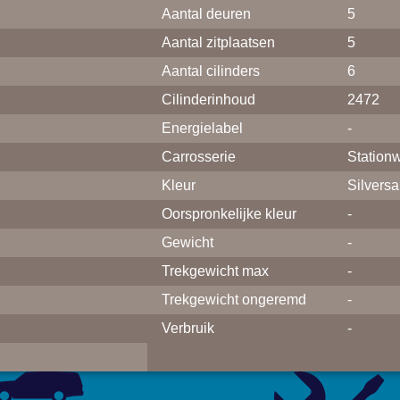
Aantal deuren
5
Aantal zitplaatsen
5
Aantal cilinders
6
Cilinderinhoud
2472
Energielabel
-
Carrosserie
Station
Kleur
Silversa
Oorspronkelijke kleur
-
Gewicht
-
Trekgewicht max
-
Trekgewicht ongeremd
-
Verbruik
-