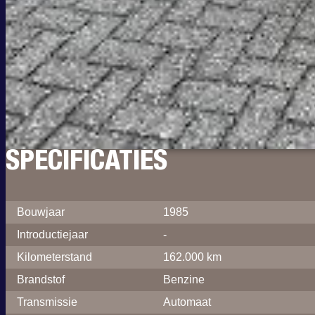
SPECIFICATIES
Bouwjaar
1985
Introductiejaar
-
Kilometerstand
162.000 km
Brandstof
Benzine
Transmissie
Automaat