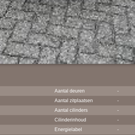
Aantal deuren
-
Aantal zitplaatsen
-
Aantal cilinders
-
Cilinderinhoud
-
Energielabel
-