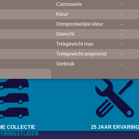
Carrosserie
-
Kleur
-
Oorspronkelijke kleur
-
Gewicht
-
Trekgewicht max
-
Trekgewicht ongeremd
-
Verbruik
-
ME COLLECTIE
25 JAAR ERVARIN
ENINGSTIJDEN