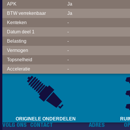
APK
Ja
BTW verrekenbaar
Ja
Kenteken
-
Datum deel 1
-
Belasting
-
Vermogen
-
Topsnelheid
-
Acceleratie
-
ORIGINELE ONDERDELEN
RUI
VOLG ONS
CONTACT
ADRES
OP