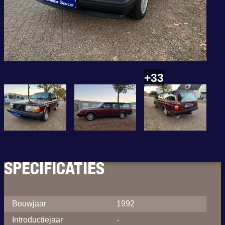
+33
SPECIFICATIES
Bouwjaar
1992
Introductiejaar
-